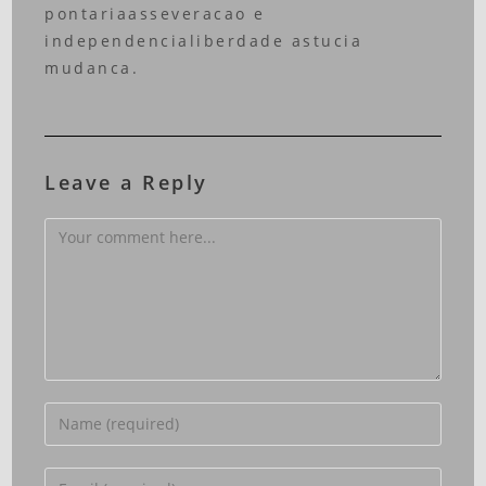
pontariaasseveracao e
independencialiberdade astucia
mudanca.
Leave a Reply