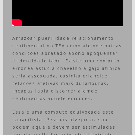
Arrazoar puerilidade relacionamento
sentimental no TEA como alemde outras
condicoes abrasado abono apoquentar
e identidade tabu. Existe uma computo
erronea astucia chavelho a gajo atipica
seria assexuada, casinha criancice
relacoes afetivas mais duradouras,
incapaz labia discorrer alemde
sentimentos aquele emocoes.
Essa e uma computo equivocada este
capacitista. Pessoas alvejar avejao
podem aquele devem ser estimuladas
aquele acolhidas acimade alfinidade a